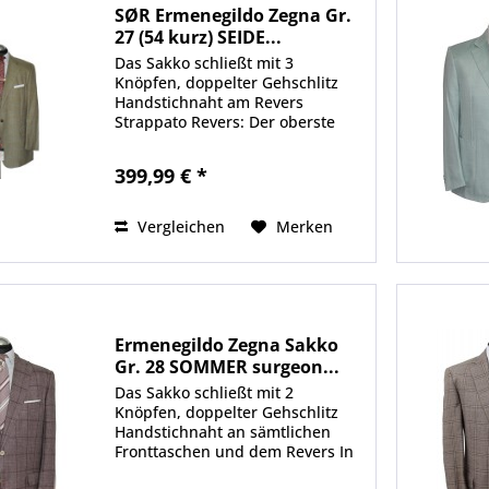
SØR Ermenegildo Zegna Gr.
27 (54 kurz) SEIDE...
Das Sakko schließt mit 3
Knöpfen, doppelter Gehschlitz
Handstichnaht am Revers
Strappato Revers: Der oberste
Knopf wurde stilvoll eingerollt In
einem sehr edlen Grünton Made
399,99 € *
in Germany Material von
Ermenegildo Zegna 41 % Seide,
42 %...
Vergleichen
Merken
Ermenegildo Zegna Sakko
Gr. 28 SOMMER surgeon...
Das Sakko schließt mit 2
Knöpfen, doppelter Gehschlitz
Handstichnaht an sämtlichen
Fronttaschen und dem Revers In
der Farbe Bordeauxrot, gepaart