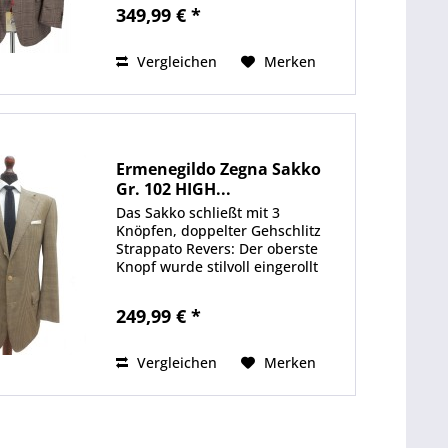
Braungrau, schöne Überkaros
349,99 € *
Sehr seltene und interessante
Materialkomposition! 55%
Leinen,...
Vergleichen
Merken
Ermenegildo Zegna Sakko
Gr. 102 HIGH...
Das Sakko schließt mit 3
Knöpfen, doppelter Gehschlitz
Strappato Revers: Der oberste
Knopf wurde stilvoll eingerollt
Schneidernaht an sämtlichen
Fronttaschen und dem Revers In
249,99 € *
der Farbe Dunkelblau, Beige,
Gelb Schulterweite 49 cm...
Vergleichen
Merken