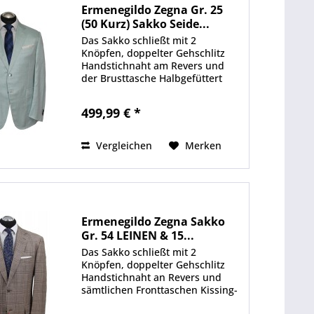
Ermenegildo Zegna Gr. 25
(50 Kurz) Sakko Seide...
Das Sakko schließt mit 2
Knöpfen, doppelter Gehschlitz
Handstichnaht am Revers und
der Brusttasche Halbgefüttert
Stilvoll aufgesetzte
Fronteingrifftaschen In der Farbe
499,99 € *
Türkis Durchknöpfbare
Manschetten Edle
Perlmuttknöpfe 55 % Seide &
Vergleichen
Merken
45...
Ermenegildo Zegna Sakko
Gr. 54 LEINEN & 15...
Das Sakko schließt mit 2
Knöpfen, doppelter Gehschlitz
Handstichnaht an Revers und
sämtlichen Fronttaschen Kissing-
Buttons Manschette In der Farbe