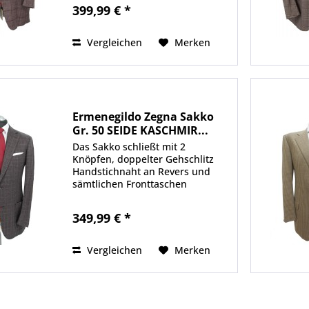
mit weißen Überkaros
399,99 € *
Durchknöpfbare Manschetten
Kissing-Buttons Stilvolles
Paisley...
Vergleichen
Merken
Ermenegildo Zegna Sakko
Gr. 50 SEIDE KASCHMIR...
Das Sakko schließt mit 2
Knöpfen, doppelter Gehschlitz
Handstichnaht an Revers und
sämtlichen Fronttaschen
Ellenbogenpatches Stilvolle,
aufgesetzte Fronteingrifftaschen
349,99 € *
Das Sakko ist halbgefüttert Der
hintere Teil des Kragens hat
einen...
Vergleichen
Merken