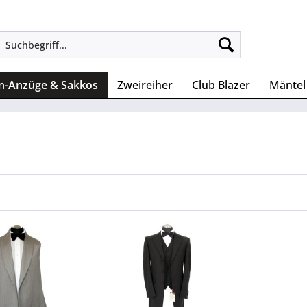
n-Anzüge & Sakkos
Zweireiher
Club Blazer
Mäntel