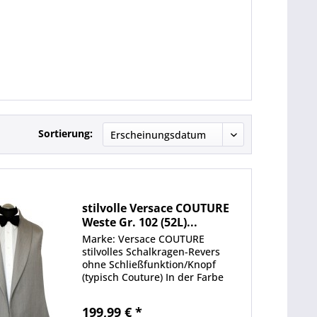
Sortierung:
stilvolle Versace COUTURE
Weste Gr. 102 (52L)...
Marke: Versace COUTURE
stilvolles Schalkragen-Revers
ohne Schließfunktion/Knopf
(typisch Couture) In der Farbe
Silbergrau Obermaterial aus
100% Wolle Neu mit Etikett
199,99 € *
Schulterweite 39,5 cm Brustweite