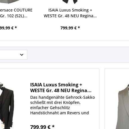
 Versace COUTURE
ISAIA Luxus Smoking +
r. 102 (52L)...
WESTE Gr. 48 NEU Regina...
99,99 € *
799,99 € *
ISAIA Luxus Smoking +
WESTE Gr. 48 NEU Regina...
Das handgenähte Gehrock-Sakko
schließt mit drei Knöpfen,
einfacher Gehschlitz
Handstichnaht am Revers und
sämtlichen Fronttaschen Regina
Schrecker, hergestellt in Italien
799,99 € *
aus 100% Schurwolle von ISAIA