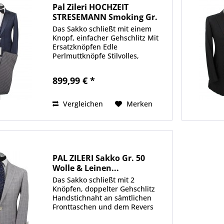
Pal Zileri HOCHZEIT
STRESEMANN Smoking Gr.
46 +...
Das Sakko schließt mit einem
Knopf, einfacher Gehschlitz Mit
Ersatzknöpfen Edle
Perlmuttknöpfe Stilvolles,
steigendes Revers Das Sakko ist
etwas länger im Gehrock-Stil
899,99 € *
geschnitten (distinguiert, perfekt
für besondere Anlässe) Die edle...
Vergleichen
Merken
PAL ZILERI Sakko Gr. 50
Wolle & Leinen...
Das Sakko schließt mit 2
Knöpfen, doppelter Gehschlitz
Handstichnaht an sämtlichen
Fronttaschen und dem Revers
Halbgefüttert Kissing-Buttons