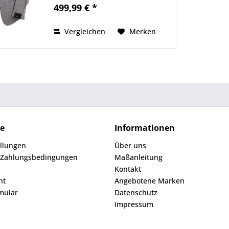
Manschette Edle Musterung mit
499,99 € *
Oberkaros nach einer Art
Glencheck In der Farbe Grau Neu
mit...
Vergleichen
Merken
ce
Informationen
ellungen
Über uns
 Zahlungsbedingungen
Maßanleitung
Kontakt
ht
Angebotene Marken
mular
Datenschutz
Impressum