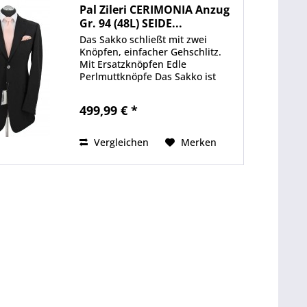
Pal Zileri CERIMONIA Anzug
Gr. 94 (48L) SEIDE...
Das Sakko schließt mit zwei
Knöpfen, einfacher Gehschlitz.
Mit Ersatzknöpfen Edle
Perlmuttknöpfe Das Sakko ist
etwas länger im Gehrock-Stil
geschnitten (distinguiert, perfekt
499,99 € *
für besondere Anlässe!) Die Hose
hat eine Flat Front und...
Vergleichen
Merken