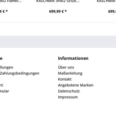
l2 Flanell...
KASCHMIR 3roll2 SEIDE...
KASCHMIR 3
Bei
9 € *
699,99 € *
699,
ce
Informationen
ellungen
Über uns
 Zahlungsbedingungen
Maßanleitung
Kontakt
ht
Angebotene Marken
mular
Datenschutz
Impressum