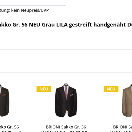
zung; kein Neupreis/UVP
kko Gr. 56 NEU Grau LILA gestreift handgenäht D
NEU
NEU
ko Gr. 56
BRIONI Sakko Gr. 56
BRIONI Sa