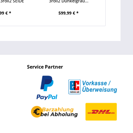
roll2 SEIDE
3roll2 Dunkelgrau...
KASCHMIR 2
ge...
99 € *
599,99 € *
999
Service Partner