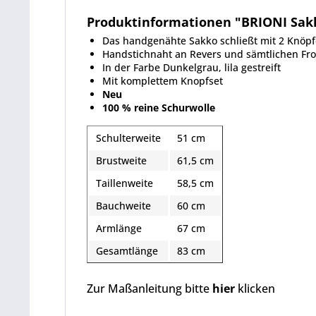
Produktinformationen "BRIONI Sakk
Das handgenähte Sakko schließt mit 2 Knöpf
Handstichnaht an Revers und sämtlichen Fr
In der Farbe Dunkelgrau, lila gestreift
Mit komplettem Knopfset
Neu
100 % reine Schurwolle
Schulterweite
51 cm
Brustweite
61,5 cm
Taillenweite
58,5 cm
Bauchweite
60 cm
Armlänge
67 cm
Gesamtlänge
83 cm
Zur Maßanleitung bitte
hier
klicken