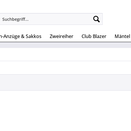
n-Anzüge & Sakkos
Zweireiher
Club Blazer
Mäntel