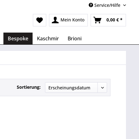
Service/Hilfe
Mein Konto
0,00 € *
Bespoke
Kaschmir
Brioni
Sortierung: