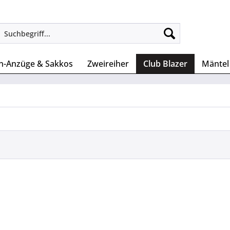
n-Anzüge & Sakkos
Zweireiher
Club Blazer
Mäntel