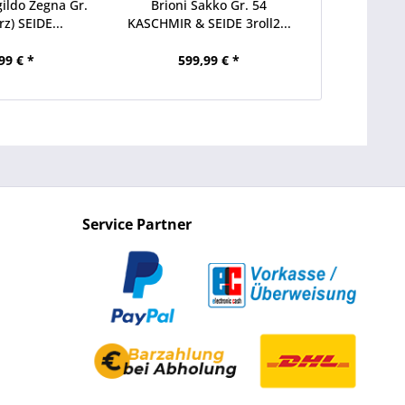
ldo Zegna Gr.
Brioni Sakko Gr. 54
Brioni Sakk
rz) SEIDE...
KASCHMIR & SEIDE 3roll2...
Knopf sur
99 € *
599,99 € *
599
Service Partner