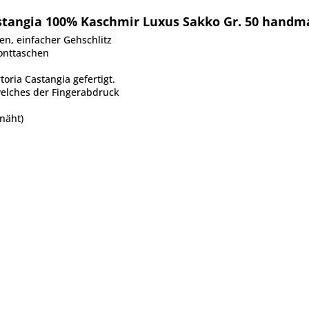
stangia 100% Kaschmir Luxus Sakko Gr. 50 hand
n, einfacher Gehschlitz
onttaschen
oria Castangia gefertigt.
elches der Fingerabdruck
näht)