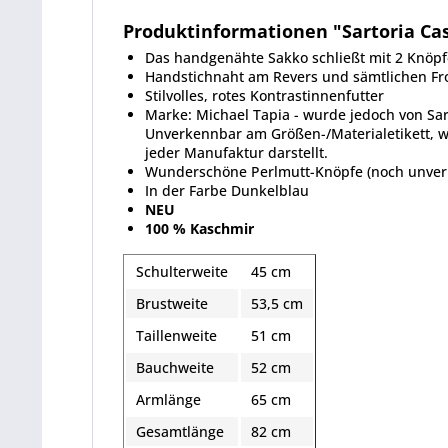
Produktinformationen "Sartoria Ca
Das handgenähte Sakko schließt mit 2 Knöpfe
Handstichnaht am Revers und sämtlichen Fr
Stilvolles, rotes Kontrastinnenfutter
Marke: Michael Tapia - wurde jedoch von Sart
Unverkennbar am Größen-/Materialetikett, w
jeder Manufaktur darstellt.
Wunderschöne Perlmutt-Knöpfe (noch unver
In der Farbe Dunkelblau
NEU
100 % Kaschmir
Schulterweite
45 cm
Brustweite
53,5 cm
Taillenweite
51 cm
Bauchweite
52 cm
Armlänge
65 cm
Gesamtlänge
82 cm