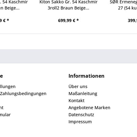
. 54 Kaschmir
Kiton Sakko Gr. 54 Kaschmir
SØR Ermenegi
n Beige...
3roll2 Braun Beige...
27 (54 ku
9 € *
699,99 € *
399,
ce
Informationen
ellungen
Über uns
 Zahlungsbedingungen
Maßanleitung
Kontakt
ht
Angebotene Marken
mular
Datenschutz
Impressum